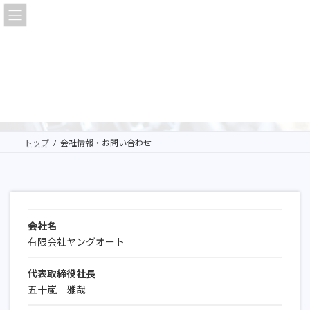
コ
ナ
ン
ビ
テ
ゲ
ン
ー
ツ
シ
へ
ョ
会社情報・お問い合わせ
ス
ン
キ
に
ッ
移
プ
動
トップ
会社情報・お問い合わせ
会社名
有限会社ヤングオート
代表取締役社長
五十嵐 雅哉